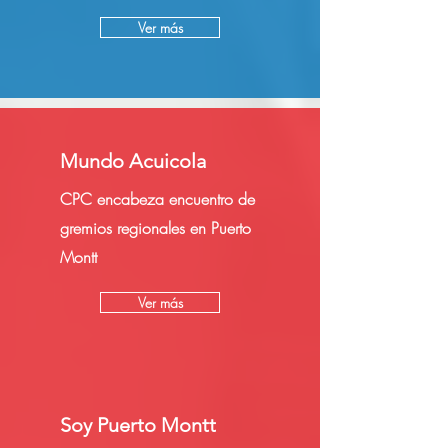
Ver más
Mundo Acuicola
CPC encabeza encuentro de
gremios regionales en Puerto
Montt
Ver más
Soy Puerto Montt