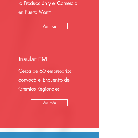
la Producción y el Comercio
en Puerto Montt
Ver más
Insular FM
Cerca de 60 empresarios
convocó el Encuentro de
Gremios Regionales
Ver más