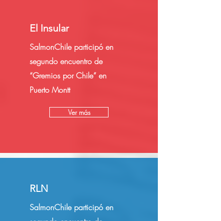
El Insular
SalmonChile participó en
segundo encuentro de
“Gremios por Chile” en
Puerto Montt
Ver más
RLN
SalmonChile participó en