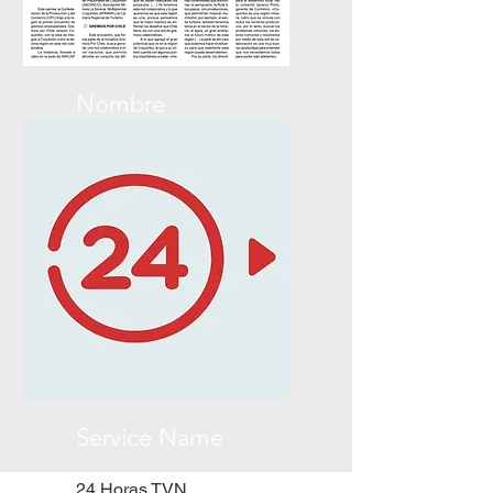
Nombre
La Región
Service Name
24 Horas TVN